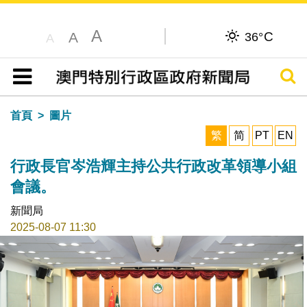
A
C
A
36°
A
搜尋
目錄
首頁
圖片
繁
简
PT
EN
行政長官岑浩輝主持公共行政改革領導小組
會議。
新聞局
2025-08-07 11:30