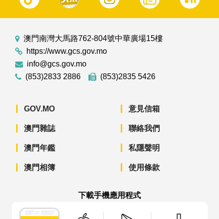
澳門南灣大馬路762-804號中華廣場15樓
https://www.gcs.gov.mo
info@gcs.gov.mo
(853)2833 2886
(853)2835 5426
GOV.MO
意見信箱
澳門雜誌
聯絡我們
澳門年鑑
私隱聲明
澳門相簿
使用條款
下載手機應用程式
澳門政府新聞 APP - App Store 下載
澳門政府新聞 APP - Googl
澳門政府新聞 