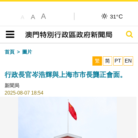
A
C
A
31°
A
搜尋
目錄
首頁
圖片
繁
简
PT
EN
行政長官岑浩輝與上海市市長龔正會面。
新聞局
2025-08-07 18:54