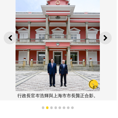
上一則
下一
行政長官岑浩輝與上海市市長龔正合影。
1
2
3
4
5
6
7
8