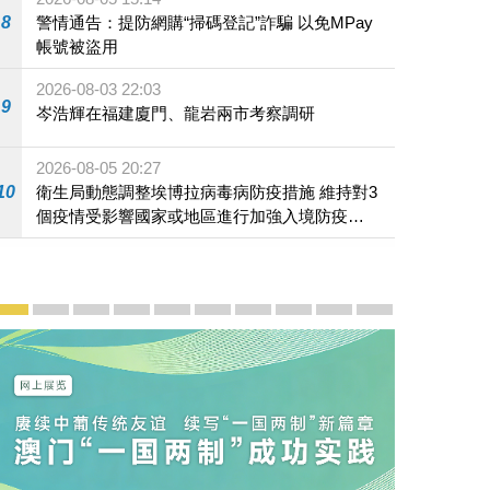
8
警情通告：提防網購“掃碼登記”詐騙 以免MPay
帳號被盜用
2026-08-03 22:03
9
岑浩輝在福建廈門、龍岩兩市考察調研
2026-08-05 20:27
10
衛生局動態調整埃博拉病毒病防疫措施 維持對3
個疫情受影響國家或地區進行加強入境防疫措
施
宣傳及推廣
賡續中葡傳統友誼 續寫“一國兩制”新篇章 — 澳門“一國
澳門名片集
行政長官岑浩輝11月18日發表2026年施政報
施政特寫
澳門特別行政區經濟和社會發展第二個五
橫琴粵澳深度合作區專題網站
施政小講堂
走進澳門
澳門相簿2020
《澳门微视