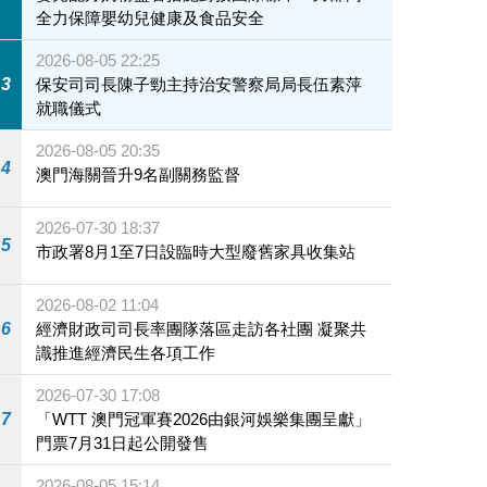
全力保障嬰幼兒健康及食品安全
2026-08-05 22:25
3
保安司司長陳子勁主持治安警察局局長伍素萍
就職儀式
2026-08-05 20:35
4
澳門海關晉升9名副關務監督
2026-07-30 18:37
5
市政署8月1至7日設臨時大型廢舊家具收集站
2026-08-02 11:04
6
經濟財政司司長率團隊落區走訪各社團 凝聚共
識推進經濟民生各項工作
2026-07-30 17:08
7
「WTT 澳門冠軍賽2026由銀河娛樂集團呈獻」
門票7月31日起公開發售
2026-08-05 15:14