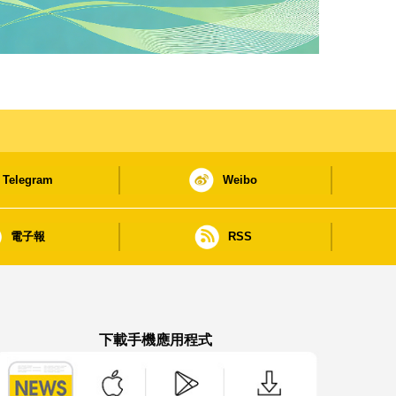
Telegram
Weibo
電子報
RSS
下載手機應用程式
澳門政府新聞 APP - App Store 下載
澳門政府新聞 APP - Google Pla
澳門政府新聞 APP -