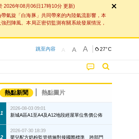
6年08月06日17時10分 更新)
熱帶氣旋「白海豚」共同帶來的內陸氣流影響，本
及強烈陣風。本局正密切監測有關系統發展情況，
A
A
跳至內容
27°
C
A
熱點新聞
熱點圖片
2026-08-03 09:01
1
新城A區A1至A4及A12地段經屋單位售價公佈
2026-07-30 18:39
2
嬰兒配方奶粉監管措施對接國際標準 跨部門