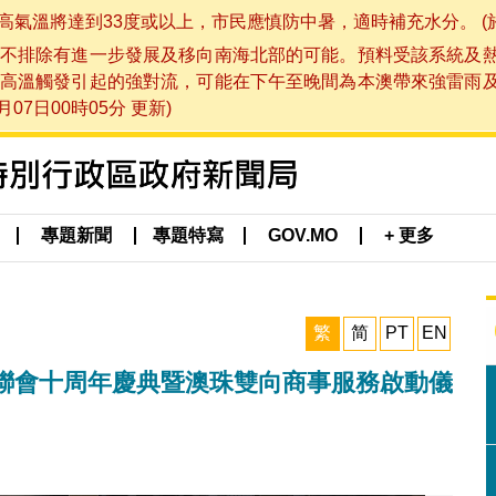
將達到33度或以上，市民應慎防中暑，適時補充水分。 (於 202
不排除有進一步發展及移向南海北部的可能。預料受該系統及
高溫觸發引起的強對流，可能在下午至晚間為本澳帶來強雷雨
07日00時05分 更新)
專題新聞
專題特寫
GOV.MO
+ 更多
繁
简
PT
EN
聯會十周年慶典暨澳珠雙向商事服務啟動儀