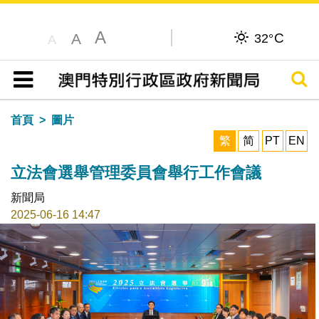
A
C
A
32°
A
搜尋
目錄
首頁
圖片
繁
简
PT
EN
立法會選舉管理委員會舉行工作會議
新聞局
2025-06-16 14:47