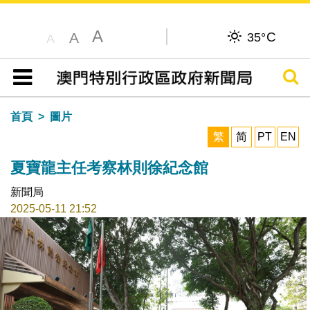
A
C
A
35°
A
搜尋
目錄
首頁
圖片
繁
简
PT
EN
夏寶龍主任考察林則徐紀念館
新聞局
2025-05-11 21:52