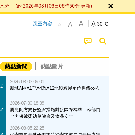
 2026年08月06日06時50分 更新)
A
A
跳至內容
30°
C
A
熱點新聞
熱點圖片
2026-08-03 09:01
1
新城A區A1至A4及A12地段經屋單位售價公佈
2026-07-30 18:39
2
嬰兒配方奶粉監管措施對接國際標準 跨部門
全力保障嬰幼兒健康及食品安全
2026-08-05 22:25
3
保安司司長陳子勁主持治安警察局局長伍素萍