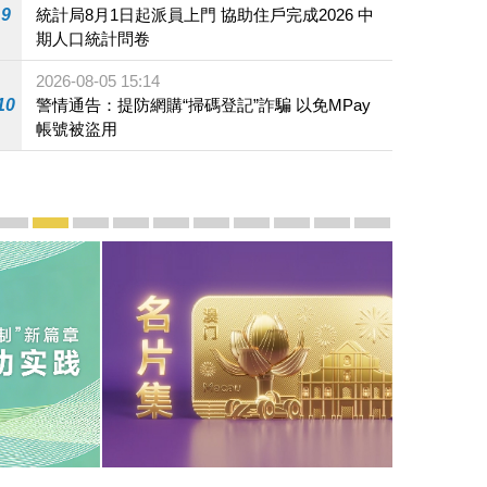
9
統計局8月1日起派員上門 協助住戶完成2026 中
期人口統計問卷
2026-08-05 15:14
10
警情通告：提防網購“掃碼登記”詐騙 以免MPay
帳號被盜用
宣傳及推廣
賡續中葡傳統友誼 續寫“一國兩制”新篇章 — 澳門“一國
澳門名片集
行政長官岑浩輝11月18日發表2026年施政報
施政特寫
澳門特別行政區經濟和社會發展第二個五
橫琴粵澳深度合作區專題網站
施政小講堂
走進澳門
澳門相簿2020
《澳门微视