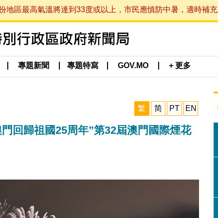
最高氣溫將達到33度或以上，市民應慎防中暑，適時補充水分。 (於
專題新聞
專題特寫
GOV.MO
+ 更多
繁
简
PT
EN
門回歸祖國25周年”第32屆澳門國際煙花