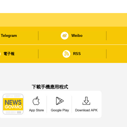
Telegram
Weibo
電子報
RSS
下載手機應用程式
澳門政府新聞 APP - App Store 下載
澳門政府新聞 APP - Google Pla
澳門政府新聞 APP -