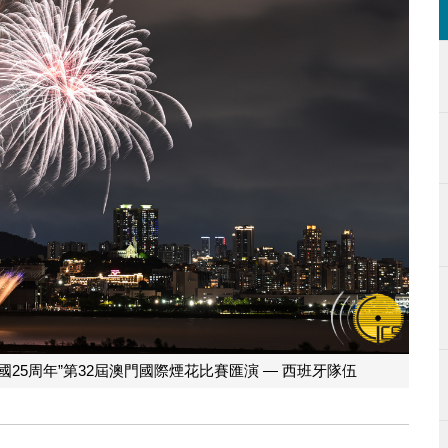
25周年”第32屆澳門國際煙花比賽匯演 — 西班牙隊伍