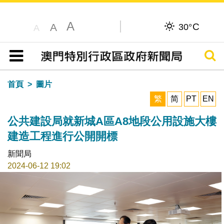
A
C
A
30°
A
搜尋
目錄
首頁
圖片
繁
简
PT
EN
公共建設局就新城A區A8地段公用設施大樓
建造工程進行公開開標
新聞局
2024-06-12 19:02