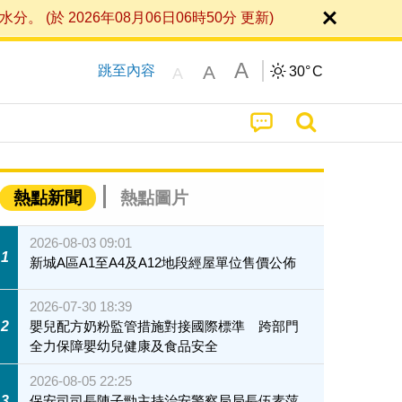
 2026年08月06日06時50分 更新)
A
A
跳至內容
30°
C
A
熱點新聞
熱點圖片
2026-08-03 09:01
1
新城A區A1至A4及A12地段經屋單位售價公佈
2026-07-30 18:39
2
嬰兒配方奶粉監管措施對接國際標準 跨部門
全力保障嬰幼兒健康及食品安全
2026-08-05 22:25
3
保安司司長陳子勁主持治安警察局局長伍素萍