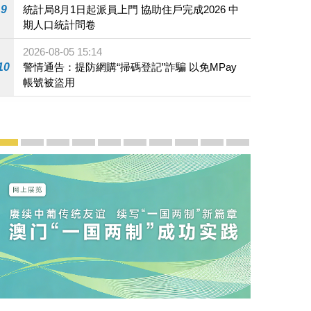
9
統計局8月1日起派員上門 協助住戶完成2026 中
期人口統計問卷
2026-08-05 15:14
10
警情通告：提防網購“掃碼登記”詐騙 以免MPay
帳號被盜用
宣傳及推廣
賡續中葡傳統友誼 續寫“一國兩制”新篇章 — 澳門“一國
澳門名片集
行政長官岑浩輝11月18日發表2026年施政報
施政特寫
澳門特別行政區經濟和社會發展第二個五
橫琴粵澳深度合作區專題網站
施政小講堂
走進澳門
澳門相簿2020
《澳门微视