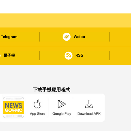
Telegram
Weibo
電子報
RSS
下載手機應用程式
澳門政府新聞 APP - App Store 下載
澳門政府新聞 APP - Google Pla
澳門政府新聞 APP -