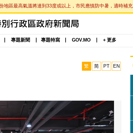
最高氣溫將達到33度或以上，市民應慎防中暑，適時補充水分。 (於
專題新聞
專題特寫
GOV.MO
+ 更多
繁
简
PT
EN