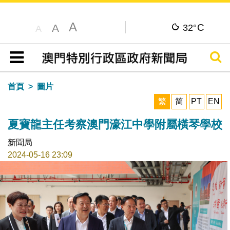
A
C
A
32°
A
搜尋
目錄
首頁
圖片
繁
简
PT
EN
夏寶龍主任考察澳門濠江中學附屬橫琴學校
新聞局
2024-05-16 23:09