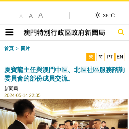
A
C
A
36°
A
搜尋
目錄
首頁
圖片
繁
简
PT
EN
夏寶龍主任與澳門中區、北區社區服務諮詢
委員會的部份成員交流。
新聞局
2024-05-14 22:35