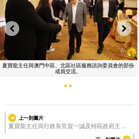
上一則
下一
主任與澳門中區、北區社區服務諮詢委員會的部份
夏寶龍
成員交流。
1
2
上一則圖片
夏寶龍主任與行政長官賀一誠及特區政府主要
官員座談。