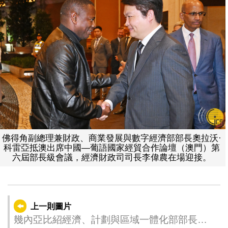
佛得角副總理兼財政、商業發展與數字經濟部部長奧拉沃·
科雷亞抵澳出席中國—葡語國家經貿合作論壇（澳門）第
六屆部長級會議，經濟財政司司長李偉農在場迎接。
上一則圖片
幾內亞比紹經濟、計劃與區域一體化部部長蘇