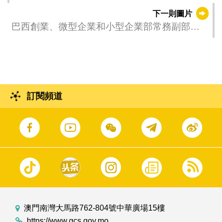
亞雷斯·桑布抵澳出席中國—葡語國家經貿合作
下一則圖片
論壇（澳門）第六屆部長級會議，經濟財政司
巴西創業、微型企業和小型企業部常務副部長
司長李偉農在場迎接。
塔德烏·阿倫卡爾抵澳出席中國—葡語國家經貿
合作論壇（澳門）第六屆部長級會議。
訂閱頻道
澳門南灣大馬路762-804號中華廣場15樓
https://www.gcs.gov.mo