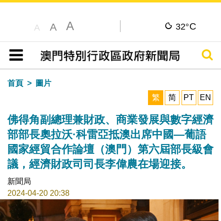
A
C
A
32°
A
搜尋
目錄
首頁
圖片
繁
简
PT
EN
佛得角副總理兼財政、商業發展與數字經濟
部部長奧拉沃·科雷亞抵澳出席中國—葡語
國家經貿合作論壇（澳門）第六屆部長級會
議，經濟財政司司長李偉農在場迎接。
新聞局
2024-04-20 20:38