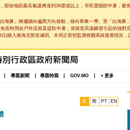
部份地區最高氣溫將達到36度或以上，市民需慎防中暑，避免在烈
白海豚」將繼續向偏西方向移動，移向華東一帶。受「白海豚
避免長時間在戶外逗留及提防中暑，並留意高溫觸發引起的強對
8日)移入南海北部並減弱。本局正密切監測有關系統發展情況，請市
專題新聞
專題特寫
GOV.MO
+ 更多
繁
简
PT
EN
禮