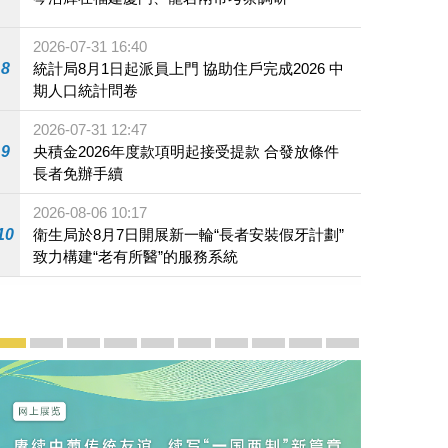
2026-07-31 16:40
8
統計局8月1日起派員上門 協助住戶完成2026 中
期人口統計問卷
2026-07-31 12:47
9
央積金2026年度款項明起接受提款 合發放條件
長者免辦手續
2026-08-06 10:17
10
衛生局於8月7日開展新一輪“長者安裝假牙計劃”
致力構建“老有所醫”的服務系統
宣傳及推廣
賡續中葡傳統友誼 續寫“一國兩制”新篇章 — 澳門“一國
澳門名片集
行政長官岑浩輝11月18日發表2026年施政報
施政特寫
澳門特別行政區經濟和社會發展第二個五
橫琴粵澳深度合作區專題網站
施政小講堂
走進澳門
澳門相簿2020
《澳门微视