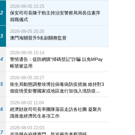
2026-08-05 22:25
2
保安司司長陳子勁主持治安警察局局長伍素萍
就職儀式
2026-08-05 20:35
3
澳門海關晉升9名副關務監督
2026-08-05 15:14
4
警情通告：提防網購“掃碼登記”詐騙 以免MPay
帳號被盜用
2026-08-05 20:27
5
衛生局動態調整埃博拉病毒病防疫措施 維持對3
個疫情受影響國家或地區進行加強入境防疫措
施
2026-08-02 11:04
6
經濟財政司司長率團隊落區走訪各社團 凝聚共
識推進經濟民生各項工作
2026-08-03 22:03
7
岑浩輝在福建廈門、龍岩兩市考察調研