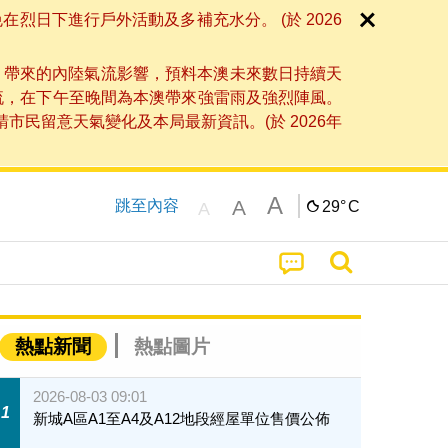
日下進行戶外活動及多補充水分。 (於 2026
」帶來的內陸氣流影響，預料本澳未來數日持續天
流，在下午至晚間為本澳帶來強雷雨及強烈陣風。
民留意天氣變化及本局最新資訊。(於 2026年
A
A
跳至內容
29°
C
A
熱點新聞
熱點圖片
2026-08-03 09:01
1
新城A區A1至A4及A12地段經屋單位售價公佈