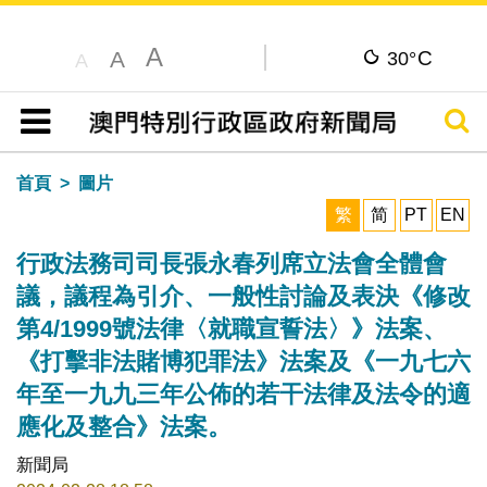
A
C
A
30°
A
搜尋
目錄
首頁
圖片
繁
简
PT
EN
行政法務司司長張永春列席立法會全體會
議，議程為引介、一般性討論及表決《修改
第4/1999號法律〈就職宣誓法〉》法案、
《打擊非法賭博犯罪法》法案及《一九七六
年至一九九三年公佈的若干法律及法令的適
應化及整合》法案。
新聞局