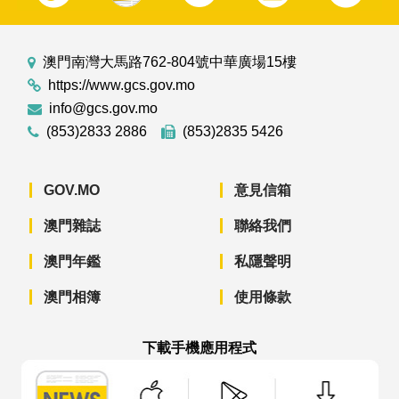
澳門南灣大馬路762-804號中華廣場15樓
https://www.gcs.gov.mo
info@gcs.gov.mo
(853)2833 2886
(853)2835 5426
GOV.MO
意見信箱
澳門雜誌
聯絡我們
澳門年鑑
私隱聲明
澳門相簿
使用條款
下載手機應用程式
澳門政府新聞 APP - App Store 下載
澳門政府新聞 APP - Googl
澳門政府新聞 