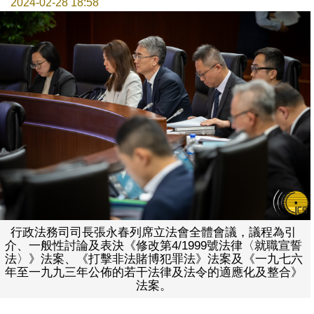
2024-02-28 18:58
行政法務司司長張永春列席立法會全體會議，議程為引
介、一般性討論及表決《修改第4/1999號法律〈就職宣誓
法〉》法案、《打擊非法賭博犯罪法》法案及《一九七六
年至一九九三年公佈的若干法律及法令的適應化及整合》
法案。