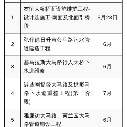
友谊大桥桥面设施维护工程-
1
设计连施工-南面及北面引桥
5月23日
段
氹仔徐日升寅公马路污水管
2
6月
道建造工程
基马拉斯大马路行人天桥下
3
6月
水道维修
罅些喇提督大马路及拱形马
4
路下水道重整工程(第一阶
7月
段)
雅廉访大马路、荷兰园大马
5
6月
路管道铺设工程