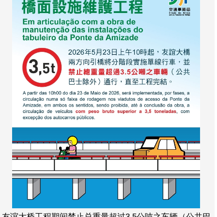
友谊大桥工程期间禁止总重量超过3.5公吨之车辆（公共巴