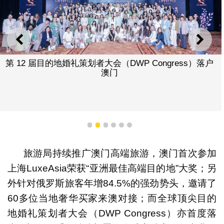
上一则
下一
第 12 届目的地婚礼策划者大会（DWP Congress）落户
澳门
1
2
3
4
5
6
旅游局持续推广澳门高端旅游，澳门首次参加
上海LuxeAsia荣获“亚洲最佳高端目的地”大奖；另
外针对俄罗斯旅客年增84.5%的强劲势头，邀请了
60多位当地奢华买家来澳对接；而全球顶尖目的
地婚礼策划者大会（DWP Congress）亦首度落