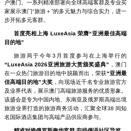
户澳门。一系列精准部署向全球高端客群及专业买
家展示澳门“旅游＋”的多元魅力与综合实力，进一
步开拓多元客群。
首度亮相上海
LuxeAsia
荣膺
“
亚洲最佳高端
目的地
”
旅游局于今年3月首度参与在上海举行的
“LuxeAsia 2026
亚洲旅游大赏颁奖盛典
”
，澳门
在一众热门旅游目的地中脱颖而出，荣获
“
亚洲最
佳高端目的地
”
大奖
，向现场近千名专业旅游官方
及业界代表，展示澳门高端旅游服务的优质形象。
该盛会是专为中国内地、东南亚及俄罗斯高端出境
旅游业界打造的旅游商务活动，汇聚全球38 间知
名国际酒店集团与高端产品供应商参与。
精准对接俄罗斯奢华客群
安排俄语社区导览