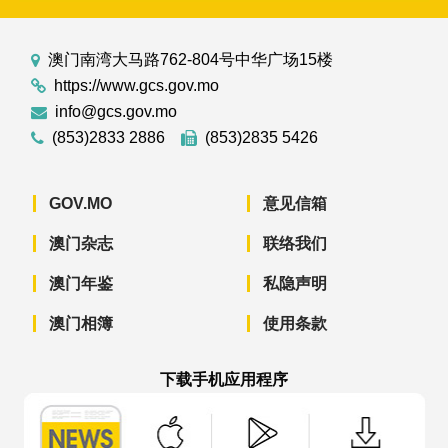
澳门南湾大马路762-804号中华广场15楼
https://www.gcs.gov.mo
info@gcs.gov.mo
(853)2833 2886
(853)2835 5426
GOV.MO
意见信箱
澳门杂志
联络我们
澳门年鉴
私隐声明
澳门相簿
使用条款
下载手机应用程序
澳门政府新闻 APP - App Store 下载
澳门政府新闻 APP - Googl
澳门政府新闻 