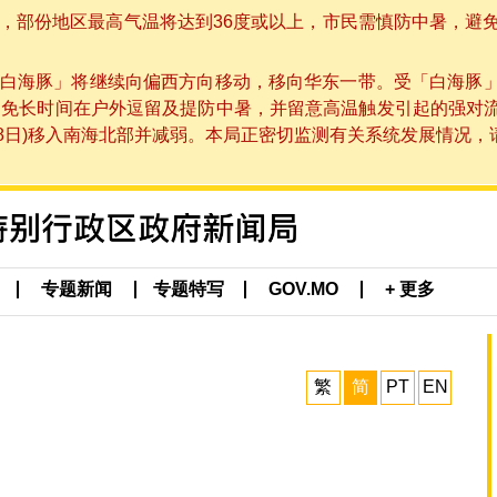
部份地区最高气温将达到36度或以上，市民需慎防中暑，避免在烈
白海豚」将继续向偏西方向移动，移向华东一带。受「白海豚
避免长时间在户外逗留及提防中暑，并留意高温触发引起的强对
8日)移入南海北部并减弱。本局正密切监测有关系统发展情况，请市
专题新闻
专题特写
GOV.MO
+ 更多
繁
简
PT
EN