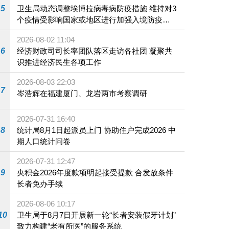
5
卫生局动态调整埃博拉病毒病防疫措施 维持对3
个疫情受影响国家或地区进行加强入境防疫措
施
2026-08-02 11:04
6
经济财政司司长率团队落区走访各社团 凝聚共
识推进经济民生各项工作
2026-08-03 22:03
7
岑浩辉在福建厦门、龙岩两市考察调研
2026-07-31 16:40
8
统计局8月1日起派员上门 协助住户完成2026 中
期人口统计问卷
2026-07-31 12:47
9
央积金2026年度款项明起接受提款 合发放条件
长者免办手续
2026-08-06 10:17
10
卫生局于8月7日开展新一轮“长者安装假牙计划”
致力构建“老有所医”的服务系统