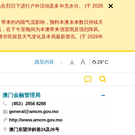
日下进行户外活动及多补充水分。 (于 2026
」带来的内陆气流影响，预料本澳未来数日持续天
流，在下午至晚间为本澳带来强雷雨及强烈阵风。
民留意天气变化及本局最新资讯。(于 2026年
A
A
跳至内容
29°
C
A
澳门金融管理局
（853）2856 8288
general@amcm.gov.mo
http://www.amcm.gov.mo
澳门东望洋斜巷24及26号