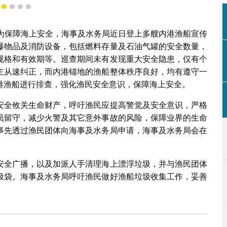
1
2
3
4
5
。为保障海上安全，海事及水务局近日登上多艘内港渔船宣传
爆物品及消防设备，包括燃料存量及石油气罐的安全数量，
规格和有效期等。巡查期间未有发现重大安全隐患，仅有个
主从速纠正，而内港锚地的渔船整体秩序良好，均有遵守一
港渔船进行排查，强化渔民安全意识，保障海上安全。
安全攸关生命财产，呼吁渔民应提高警觉及安全意识，严格
员留守，减少火警及其它意外事故的风险，保障业界的生命
事先透过渔民团体向海事及水务局申请，海事及水务局会在
安全广播，以及加派人手清理海上漂浮垃圾，并与渔民团体
圾袋。海事及水务局呼吁渔民做好渔船垃圾收集工作，妥善