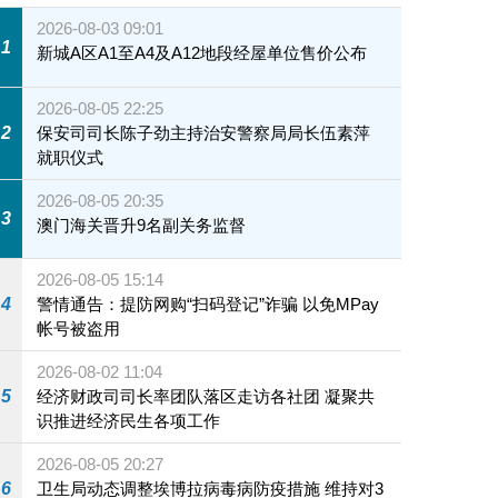
2026-08-03 09:01
1
新城A区A1至A4及A12地段经屋单位售价公布
2026-08-05 22:25
2
保安司司长陈子劲主持治安警察局局长伍素萍
就职仪式
2026-08-05 20:35
3
澳门海关晋升9名副关务监督
2026-08-05 15:14
4
警情通告：提防网购“扫码登记”诈骗 以免MPay
帐号被盗用
2026-08-02 11:04
5
经济财政司司长率团队落区走访各社团 凝聚共
识推进经济民生各项工作
2026-08-05 20:27
6
卫生局动态调整埃博拉病毒病防疫措施 维持对3