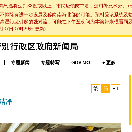
将达到33度或以上，市民应慎防中暑，适时补充水分。 (于 202
不排除有进一步发展及移向南海北部的可能。预料受该系统及
高温触发引起的强对流，可能在下午至晚间为本澳带来强雷雨
07日07时20分 更新)
专题新闻
专题特写
GOV.MO
+ 更多
繁
简
PT
洁净