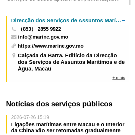
antecipada de medidas anti-mosquitos e à
colaboração de todos os sectores na prevenção e
Direcção dos Serviços de Assuntos Marítimos e de Água
controlo das “duas febres”
（853） 2855 9922
info@marine.gov.mo
https://www.marine.gov.mo
Calçada da Barra, Edifício da Direcção
dos Serviços de Assuntos Marítimos e de
Água, Macau
+ mais
Notícias dos serviços públicos
2026-07-26 15:19
Ligações marítimas entre Macau e o Interior
da China vão ser retomadas gradualmente