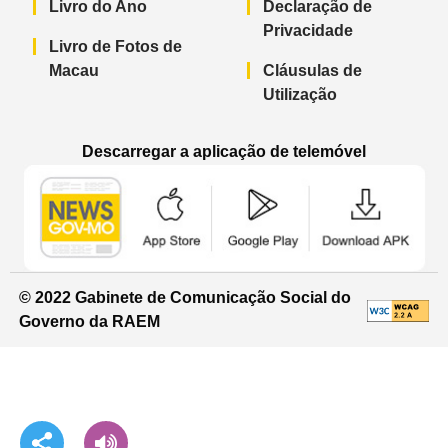
Livro do Ano
Declaração de
Privacidade
Livro de Fotos de
Macau
Cláusulas de
Utilização
Descarregar a aplicação de telemóvel
Aplicação de telemóvel “Notícias do G
Aplicação de telemóvel “
Aplicação 
© 2022 Gabinete de Comunicação Social do
Governo da RAEM