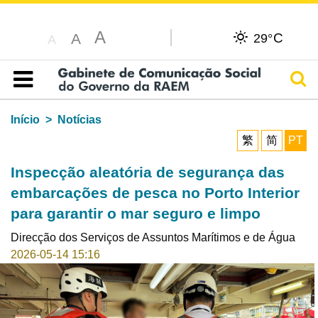
A
C
A
29°
A
Pesq
Índice
Início
Notícias
繁
简
PT
Inspecção aleatória de segurança das
embarcações de pesca no Porto Interior
para garantir o mar seguro e limpo
Direcção dos Serviços de Assuntos Marítimos e de Água
2026-05-14 15:16