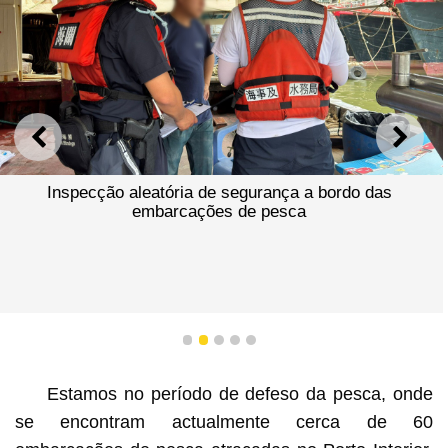
ANTERIOR
SEGU
Inspecção aleatória de segurança a bordo das
embarcações de pesca
1
2
3
4
5
Estamos no período de defeso da pesca, onde
se encontram actualmente cerca de 60