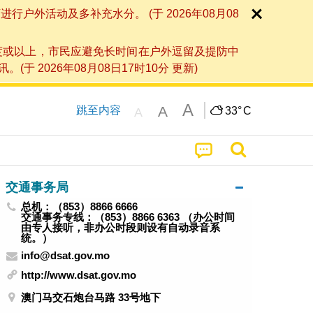
外活动及多补充水分。 (于 2026年08月08
度或以上，市民应避免长时间在户外逗留及提防中
026年08月08日17时10分 更新)
A
A
跳至内容
33°
C
A
交通事务局
总机：（853）8866 6666
交通事务专线：（853）8866 6363 （办公时间
由专人接听，非办公时段则设有自动录音系
统。）
info@dsat.gov.mo
http://www.dsat.gov.mo
澳门马交石炮台马路 33号地下