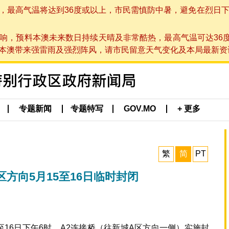
高气温将达到36度或以上，市民需慎防中暑，避免在烈日下进行户
响，预料本澳未来数日持续天晴及非常酷热，最高气温可达36
带来强雷雨及强烈阵风，请市民留意天气变化及本局最新资讯。(于 2
专题新闻
专题特写
GOV.MO
+ 更多
繁
简
PT
方向5月15至16日临时封闭
至16日下午6时，A2连接桥（往新城A区方向一侧）实施封