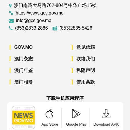
澳门南湾大马路762-804号中华广场15楼
https://www.gcs.gov.mo
info@gcs.gov.mo
(853)2833 2886
(853)2835 5426
GOV.MO
意见信箱
澳门杂志
联络我们
澳门年鉴
私隐声明
澳门相簿
使用条款
下载手机应用程序
澳门政府新闻 APP - App Store 下载
澳门政府新闻 APP - Googl
澳门政府新闻 