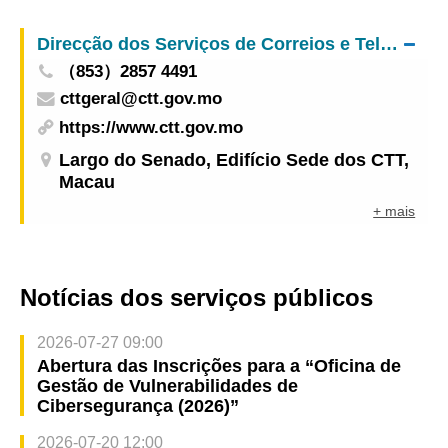
controlo das “Duas Febres” e consolidar a linha
Inscrições abertas para a Zona de Exposição dos
de defesa comunitária
Direcção dos Serviços de Correios e Telecomunicações
Produtos Característicos de Macau
（853）2857 4491
cttgeral@ctt.gov.mo
https://www.ctt.gov.mo
Largo do Senado, Edifício Sede dos CTT,
Macau
+ mais
Notícias dos serviços públicos
2026-07-27 09:00
Abertura das Inscrições para a “Oficina de
Gestão de Vulnerabilidades de
Cibersegurança (2026)”
2026-07-20 12:00