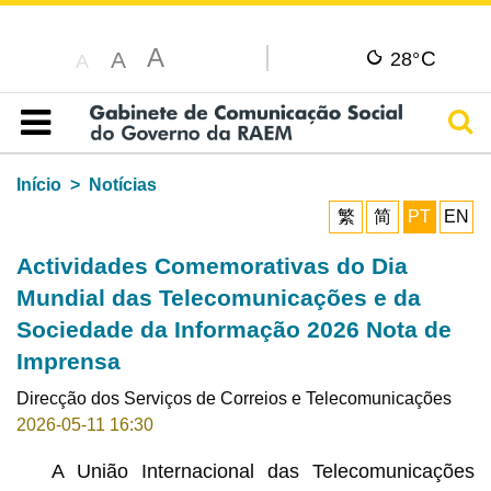
A
C
A
28°
A
Pesq
Índice
Início
Notícias
繁
简
PT
EN
Actividades Comemorativas do Dia
Mundial das Telecomunicações e da
Sociedade da Informação 2026 Nota de
Imprensa
Direcção dos Serviços de Correios e Telecomunicações
2026-05-11 16:30
A União Internacional das Telecomunicações