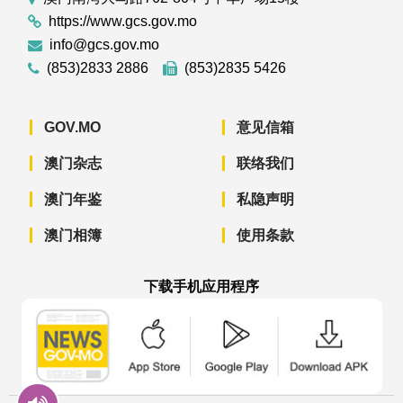
https://www.gcs.gov.mo
info@gcs.gov.mo
(853)2833 2886
(853)2835 5426
GOV.MO
意见信箱
澳门杂志
联络我们
澳门年鉴
私隐声明
澳门相簿
使用条款
下载手机应用程序
澳门政府新闻 APP - App Store 下载
澳门政府新闻 APP - Googl
澳门政府新闻 