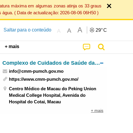
ratura máxima em algumas zonas atinja os 33 graus
 água. ( Data de actualização: 2026-08-06 06H50 )
A
A
Saltar para o conteúdo
29°
C
A
+ mais
Complexo de Cuidados de Saúde das Ilhas – Centro Médico de Macau do Peking Union Medical College Hospital
info@cmm-pumch.gov.mo
https://www.cmm-pumch.gov.mo/
Centro Médico de Macau do Peking Union
Medical College Hospital, Avenida do
Hospital do Cotai, Macau
+ mais