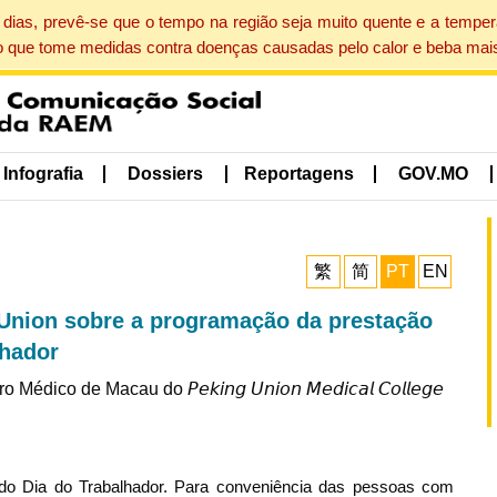
dias, prevê-se que o tempo na região seja muito quente e a tempe
o que tome medidas contra doenças causadas pelo calor e beba mais
Infografia
Dossiers
Reportagens
GOV.MO
繁
简
PT
EN
Union sobre a programação da prestação
lhador
e Macau do 𝘗𝘦𝘬𝘪𝘯𝘨 𝘜𝘯𝘪𝘰𝘯 𝘔𝘦𝘥𝘪𝘤𝘢𝘭 𝘊𝘰𝘭𝘭𝘦𝘨𝘦
al do Dia do Trabalhador. Para conveniência das pessoas com