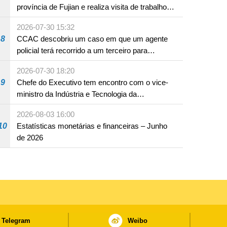
província de Fujian e realiza visita de trabalho
em Fuzhou
2026-07-30 15:32
8
CCAC descobriu um caso em que um agente
policial terá recorrido a um terceiro para
assumir por si a culpa na sequência de uma
2026-07-30 18:20
infracção rodoviária
9
Chefe do Executivo tem encontro com o vice-
ministro da Indústria e Tecnologia da
Informação
2026-08-03 16:00
10
Estatísticas monetárias e financeiras – Junho
de 2026
Telegram
Weibo