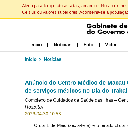
Alerta para temperaturas altas, amarelo：Nos próximos 
Celsius ou valores superiores. Aconselha-se à populaçã
Início
Notícias
Foto
Vídeo
Início
Notícias
Anúncio do Centro Médico de Macau 
de serviços médicos no Dia do Traba
Complexo de Cuidados de Saúde das Ilhas – Centro Médico d
𝘏𝘰𝘴𝘱𝘪𝘵𝘢𝘭
2026-04-30 10:53
O dia 1 de Maio (sexta-feira) é o feriado ofici