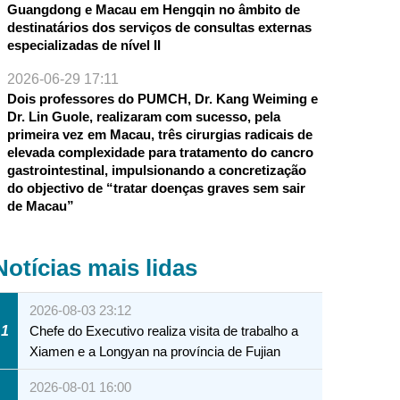
Guangdong e Macau em Hengqin no âmbito de
destinatários dos serviços de consultas externas
especializadas de nível II
2026-06-29 17:11
Dois professores do PUMCH, Dr. Kang Weiming e
Dr. Lin Guole, realizaram com sucesso, pela
primeira vez em Macau, três cirurgias radicais de
elevada complexidade para tratamento do cancro
gastrointestinal, impulsionando a concretização
do objectivo de “tratar doenças graves sem sair
de Macau”
Notícias mais lidas
2026-08-03 23:12
1
Chefe do Executivo realiza visita de trabalho a
Xiamen e a Longyan na província de Fujian
2026-08-01 16:00