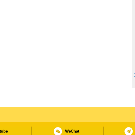
tube
WeChat