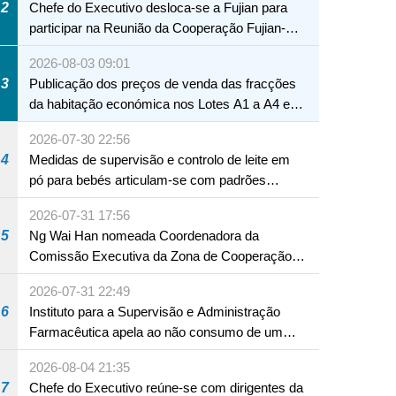
2
Chefe do Executivo desloca-se a Fujian para
participar na Reunião da Cooperação Fujian-
Macau
2026-08-03 09:01
3
Publicação dos preços de venda das fracções
da habitação económica nos Lotes A1 a A4 e
A12 da Zona A dos Novos Aterros
2026-07-30 22:56
4
Medidas de supervisão e controlo de leite em
pó para bebés articulam-se com padrões
internacionais Serviços interdepartamentais
2026-07-31 17:56
envidam esforços para assegurar a saúde dos
5
Ng Wai Han nomeada Coordenadora da
bebés e crianças, assim como a segurança
Comissão Executiva da Zona de Cooperação
alimentar
Aprofundada entre Guangdong e Macau em
2026-07-31 22:49
Hengqin
6
Instituto para a Supervisão e Administração
Farmacêutica apela ao não consumo de um
produto com substâncias medicamentosas
2026-08-04 21:35
ocidentais
7
Chefe do Executivo reúne-se com dirigentes da