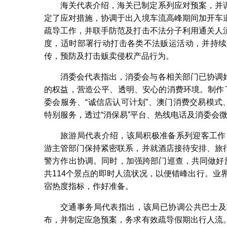
海关代表介绍，海关已制定系列应对预案，并
定了应对措施，协调于出入境车流高峰期间加开车
疏导工作，并联手防范及打击不法分子利用通关人
度，适时部署行动打击各类不法贩运活动，并持续
传，预防及打击贩卖侵权产品行为。
消委会代表指出，消委会与各相关部门已协调
的权益，营造公平、透明、安心的消费环境。制作
委会服务、“诚信店认可计划”、澳门消费交易模式
特别服务，透过“消保易”平台、热线电话及消委会
旅游局代表介绍，该局积极准备系列迎客工作
游主管部门保持紧密联系，并就酒店接待安排、旅
警方作出协调。同时，加强跨部门巡查，共同做好
共114个景点的即时人流状况，以便错峰出行。业
宿热度指标，作好准备。
交通事务局代表指出，该局已协调公共巴士及
布，并制定应急预案，务求有效疏导假期出行人流