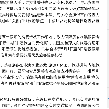
调配执勤人手，维持通关秩序及治安环境稳定。与治安警制
道；与拱北海关及内地相关部门加强通报，做好车辆分流及
流高峰偷运受管制物品进出本澳。海关亦会加强市内巡查力
联同相关部门到旅游景点、手信店及药房等进行巡查及宣
好五一假期的消费维权工作部署，致力保障所有在澳消费者
了新一期“来澳旅游消费锦囊”，以图文包形式向旅客介绍消
、消费须知及维权措施。消委会将于5月1日至3日增设假期
微信号为有需要的居民及旅客提供协助。
，以期旅客在本澳享受多元“旅游+”体验。旅游局与内地旅
行团行程、景区治安及通关客流高峰应对措施等，与业界和
旅游市场监管。旅游局亦鼓励旅客使用“智慧客流应用”查阅
界亦可透过旅游局“澳门旅游数据+”平台参阅内地旅客来澳留
轻轨服务做好准备，完善口岸交通配套，强化实时讯息发
。同时，联同治安警密切留意实时交通状况，协调两间公共