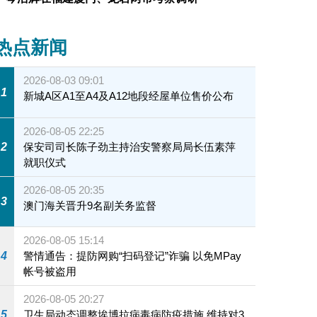
热点新闻
2026-08-03 09:01
1
新城A区A1至A4及A12地段经屋单位售价公布
2026-08-05 22:25
2
保安司司长陈子劲主持治安警察局局长伍素萍
就职仪式
2026-08-05 20:35
3
澳门海关晋升9名副关务监督
2026-08-05 15:14
4
警情通告：提防网购“扫码登记”诈骗 以免MPay
帐号被盗用
2026-08-05 20:27
5
卫生局动态调整埃博拉病毒病防疫措施 维持对3