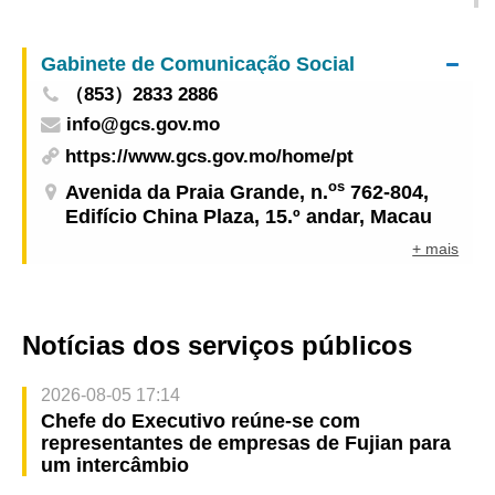
moda para a Visita e Intercâmbio às Indústrias
estado avançado
Culturais e Criativas de Shenzhen
Gabinete de Comunicação Social
（853）2833 2886
info@gcs.gov.mo
https://www.gcs.gov.mo/home/pt
os
Avenida da Praia Grande, n.
762-804,
Edifício China Plaza, 15.º andar, Macau
+ mais
Notícias dos serviços públicos
2026-08-05 17:14
Chefe do Executivo reúne-se com
representantes de empresas de Fujian para
um intercâmbio