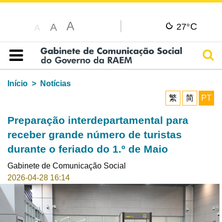
A
C
A
27°
A
Pesq
Índice
Início
Notícias
繁
简
PT
Preparação interdepartamental para
receber grande número de turistas
durante o feriado do 1.º de Maio
Gabinete de Comunicação Social
2026-04-28 16:14