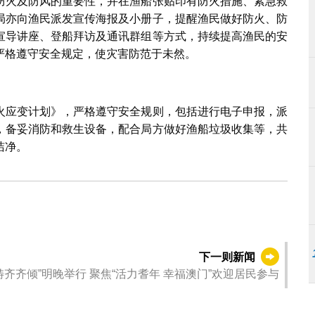
防火及防风的重要性，并在渔船张贴印有防火措施、紧急救
局亦向渔民派发宣传海报及小册子，提醒渔民做好防火、防
宣导讲座、登船拜访及通讯群组等方式，持续提高渔民的安
严格遵守安全规定，使灾害防范于未然。
火应变计划》，严格遵守安全规则，包括进行电子申报，派
，备妥消防和救生设备，配合局方做好渔船垃圾收集等，共
洁净。
下一则新闻
第四场“社文茶座‧社文范畴齐齐倾”明晚举行 聚焦“活力耆年 幸福澳门”欢迎居民参与