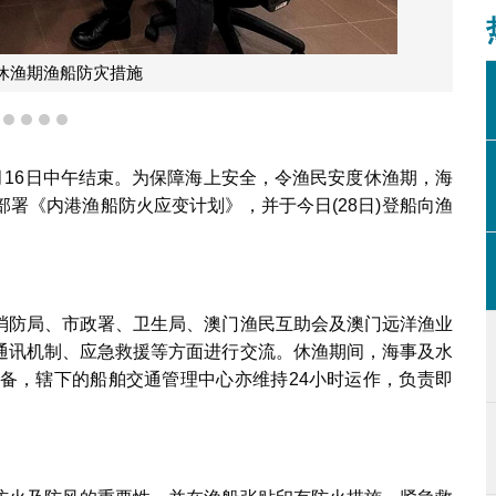
登船拜访渔民宣导休渔期防灾措施
1
2
3
4
5
月16日中午结束。为保障海上安全，令渔民安度休渔期，海
署《内港渔船防火应变计划》，并于今日(28日)登船向渔
、消防局、市政署、卫生局、澳门渔民互助会及澳门远洋渔业
通讯机制、应急救援等方面进行交流。休渔期间，海事及水
戒备，辖下的船舶交通管理中心亦维持24小时运作，负责即