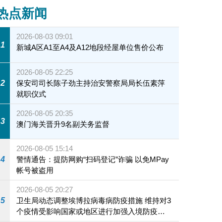
热点新闻
2026-08-03 09:01
1
新城A区A1至A4及A12地段经屋单位售价公布
2026-08-05 22:25
2
保安司司长陈子劲主持治安警察局局长伍素萍
就职仪式
2026-08-05 20:35
3
澳门海关晋升9名副关务监督
2026-08-05 15:14
4
警情通告：提防网购“扫码登记”诈骗 以免MPay
帐号被盗用
2026-08-05 20:27
5
卫生局动态调整埃博拉病毒病防疫措施 维持对3
个疫情受影响国家或地区进行加强入境防疫措