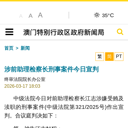
A
C
A
35°
A
搜寻
目录
首页
新闻
繁
简
PT
涉前助理检察长刑事案件今日宣判
终审法院院长办公室
2026-03-17 18:03
中级法院今日对前助理检察长江志涉嫌受贿及
渎职的刑事案件(中级法院第321/2025号)作出宣
判。合议庭判决如下：