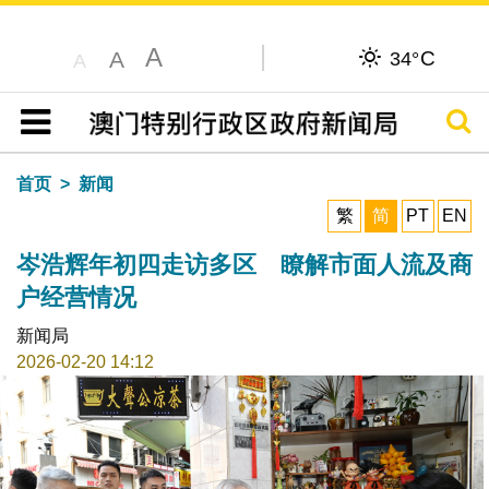
A
C
A
34°
A
搜寻
目录
首页
新闻
繁
简
PT
EN
岑浩辉年初四走访多区 瞭解市面人流及商
户经营情况
新闻局
2026-02-20 14:12