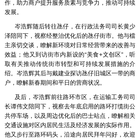
作，助力商户提升服务质素与竞争力，推动可持续
发展。
岑浩辉随后转往氹仔，在行政法务司司长黄少
泽陪同下，视察经整治优化后的氹仔街市。他与檔
主亲切交谈，瞭解新环境对日常经营带来的改善与
效益；他又到访街市内新设的“美食+文创区”，听
取有关推动传统街市转型和可持续发展措施的介
绍。岑浩辉其后与戴建业探访氹仔旧城区一带的商
户，瞭解新春期间和平日的营商状况。
及后，岑浩辉前往路环市区，在运输工务司司
长谭伟文陪同下，视察去年底启用的路环打缆街公
共停车场，以及周边优化后的巴士站点，瞭解相关
交通设施对区内居民生活及经济发展的实际作用。
他又步行至路环码头，沿途向居民拜年问好，欢迎