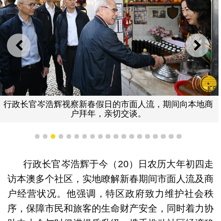
上一则
下一
行政长官岑浩辉视察新春假日的市面人流，期间向本地商
户拜年，亲切交谈。
1
2
3
4
5
6
7
8
9
10
11
12
13
14
15
16
17
18
19
行政长官岑浩辉于今（20）日农历大年初四走
访本澳多个社区，实地瞭解新春期间市面人流及商
户经营状况。他强调，特区政府致力维护社会秩
序，保障市民和旅客的生命财产安全，同时着力协