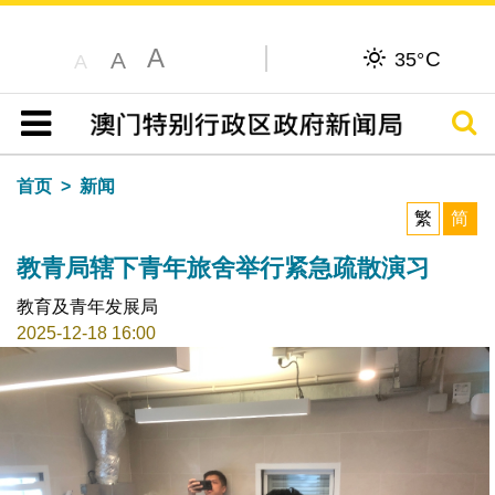
A
C
A
35°
A
搜寻
目录
首页
新闻
繁
简
教青局辖下青年旅舍举行紧急疏散演习
教育及青年发展局
2025-12-18 16:00