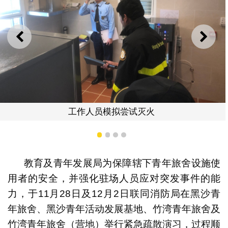
上一则
下一
模拟尝试灭火
1
2
3
4
教育及青年发展局为保障辖下青年旅舍设施使
用者的安全，并强化驻场人员应对突发事件的能
工作人员引领设
力，于11月28日及12月2日联同消防局在黑沙青
年旅舍、黑沙青年活动发展基地、竹湾青年旅舍及
竹湾青年旅舍（营地）举行紧急疏散演习，过程顺