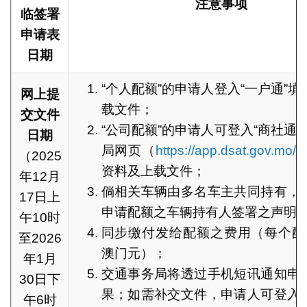
注意事项
临签署
申请表
日期
“个人配额”的申请人登入“一户通”
网上
提
载文件；
交文件
“公司配额”的申请人可登入“商社通
日期
局网页（
https://app.dsat.gov.mo/e
（2025
资料及上载文件；
年12月
倘相关车辆由多名车主共同持有，
17日上
申请配额之车辆持有人签署之声明
午10时
同步缴付发给配额之费用（每个配额为
至2026
澳门元）；
年1月
交通事务局将透过手机短讯通知申
30日下
果；如需补交文件，申请人可登入
午6时