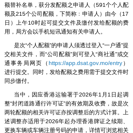
额替补名单，获分发配额之申请人（591个个人配
额及215个公司配额，下简称﹕申请人）由今（17
日）上午10时起可提交文件及缴付发给配额的费
用，局方会以手机短讯通知有关申请人。
是次“个人配额”的申请人须透过登入“一户通”提
交相关文件，而“公司配额”则可登入“商社通”或交
通事务局网页（
https://app.dsat.gov.mo/entry
）
进行提交。同时，发给配额之费用需于提交文件时
同步缴付。
当中，因应香港运输署于2026年1月1日起调
整“封闭道路通行许可证”的有效期及收费，故是次
两轮配额的相关许可证亦按调整后的方式计算。上
述调整亦适用于2026年起办理香港牌证之续期、
更换车辆或车辆注册号码的申请，详情可浏览相关