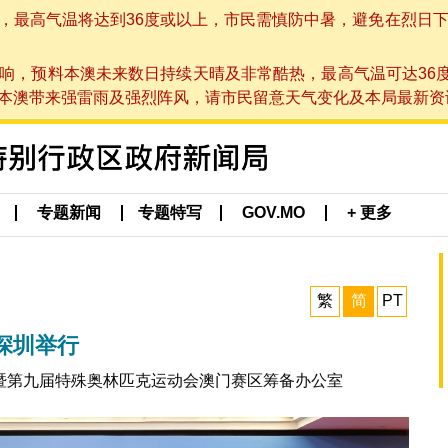
高气温将达到36度或以上，市民需慎防中暑，避免在烈日下进行户
响，预料本澳未来数日持续天晴及非常酷热，最高气温可达36
带来强雷雨及强烈阵风，请市民留意天气变化及本局最新资讯。(于 2
专题新闻
专题特写
GOV.MO
+ 更多
繁
简
PT
深圳举行
暨第九届特殊奥林匹克运动会澳门赛区筹备办公室