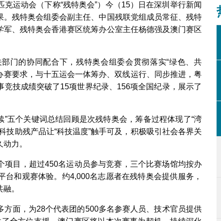
克运动会（下称“残特奥会”）今（15）日在深圳举行新闻
果。残特奥会组委会副主任、中国残联党组成员常征、残特
学军、残特奥会香港赛区统筹办公室主任杨德强及澳门赛区
部门的协同配合下，残特奥会组委会贯彻落实“绿色、共
的办赛要求，与十五运会一体筹办、双线运行、同步推进，粤
竞技成绩突破了15项世界纪录、156项全国纪录，展示了
、“永续”五个关键词总结回顾是次残特奥会，筹备过程体现了“湾
科技助残产品让“科技温度”触手可及，积极吸引社会各界关
久动力。
个项目，超过450名运动员参与竞赛，三个比赛场馆均按办
台和观赛体验。约4,000名志愿者在残特奥会提供服务，
共融。
方面，为28个代表团的500多名参赛人员、技术官员提供