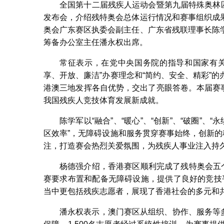
全国第十二届残疾人运动会暨第九届特殊奥林匹
发布会，介绍残特奥会总体运行情况和赛事组织成
奥会广东赛区执委会副主任、广东省残联理事长陈
筹备办公室主任潘永权出席。
常征表示，在党中央国务院的指导和国家有关
享、开放、廉洁”办赛理念和“简约、安全、精彩”
港澳三地发挥各自优势，交出了亮眼答卷。本届赛事
我国残疾人竞技体育发展新成就。
陈学军以“融合”、“暖心”、“创新”、“破圈”
区效率”，无障碍设施和服务贯穿赛事始终，创新的
注，打造赛会热烈关爱氛围，为残疾人事业注入持
杨德强介绍，香港赛区顺利完成了残特奥会五
赛要求布置和配备无障碍设施，提供了良好的竞技平
当中更包括残疾志愿者，展现了香港社会的多元和
潘永权表示，澳门赛区从组织、协作、服务等多