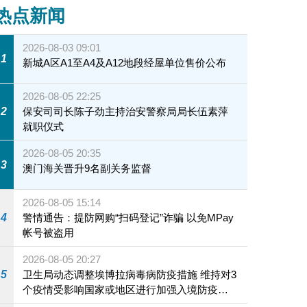
热点新闻
2026-08-03 09:01
1
新城A区A1至A4及A12地段经屋单位售价公布
2026-08-05 22:25
2
保安司司长陈子劲主持治安警察局局长伍素萍
就职仪式
2026-08-05 20:35
3
澳门海关晋升9名副关务监督
2026-08-05 15:14
4
警情通告：提防网购“扫码登记”诈骗 以免MPay
帐号被盗用
2026-08-05 20:27
5
卫生局动态调整埃博拉病毒病防疫措施 维持对3
个疫情受影响国家或地区进行加强入境防疫措
施