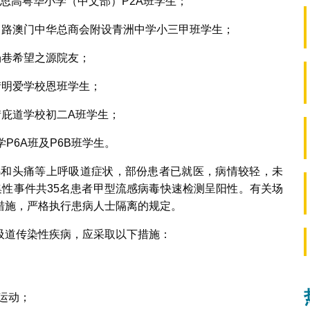
思高粤华小学（中文部）P2A班学生；
马路澳门中华总商会附设青洲中学小三甲班学生；
场巷希望之源院友；
街明爱学校恩班学生；
街庇道学校初二A班学生；
P6A班及P6B班学生。
流涕和头痛等上呼吸道症状，部份患者已就医，病情较轻，未
集性事件共35名患者甲型流感病毒快速检测呈阳性。有关场
措施，严格执行患病人士隔离的规定。
吸道传染性疾病，应采取以下措施：
运动；