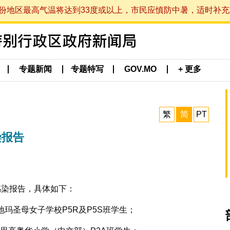
最高气温将达到33度或以上，市民应慎防中暑，适时补充水分。 (于
专题新闻
专题特写
GOV.MO
+ 更多
繁
简
PT
染报告
感染报告，具体如下：
玛圣母女子学校P5R及P5S班学生；