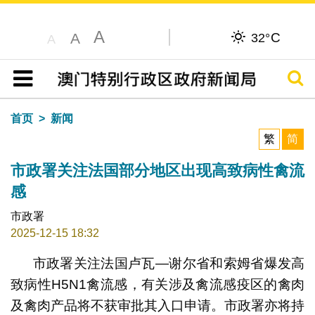
A
C
A
32°
A
搜寻
目录
首页
新闻
繁
简
市政署关注法国部分地区出现高致病性禽流
感
市政署
2025-12-15 18:32
市政署关注法国卢瓦—谢尔省和索姆省爆发高
致病性H5N1禽流感，有关涉及禽流感疫区的禽肉
及禽肉产品将不获审批其入口申请。市政署亦将持