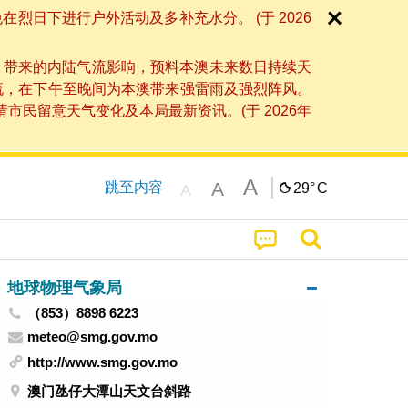
日下进行户外活动及多补充水分。 (于 2026
」带来的内陆气流影响，预料本澳未来数日持续天
流，在下午至晚间为本澳带来强雷雨及强烈阵风。
民留意天气变化及本局最新资讯。(于 2026年
A
A
跳至内容
29°
C
A
地球物理气象局
（853）8898 6223
meteo@smg.gov.mo
http://www.smg.gov.mo
澳门氹仔大潭山天文台斜路