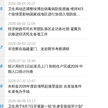
2026-08-05 20:27
5
卫生局动态调整埃博拉病毒病防疫措施 维持对3
个疫情受影响国家或地区进行加强入境防疫措
施
2026-08-02 11:04
6
经济财政司司长率团队落区走访各社团 凝聚共
识推进经济民生各项工作
2026-08-03 22:03
7
岑浩辉在福建厦门、龙岩两市考察调研
2026-07-31 16:40
8
统计局8月1日起派员上门 协助住户完成2026 中
期人口统计问卷
2026-07-31 12:47
9
央积金2026年度款项明起接受提款 合发放条件
长者免办手续
2026-08-06 10:17
10
卫生局于8月7日开展新一轮“长者安装假牙计划”