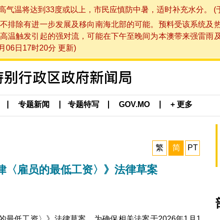
将达到33度或以上，市民应慎防中暑，适时补充水分。 (于 202
不排除有进一步发展及移向南海北部的可能。预料受该系统及
高温触发引起的强对流，可能在下午至晚间为本澳带来强雷雨
06日17时20分 更新)
专题新闻
专题特写
GOV.MO
+ 更多
繁
简
PT
号法律〈雇员的最低工资〉》法律草案
员的最低工资〉》法律草案，为确保相关法案于2026年1月1