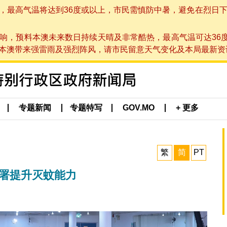
高气温将达到36度或以上，市民需慎防中暑，避免在烈日下进行户
响，预料本澳未来数日持续天晴及非常酷热，最高气温可达36
带来强雷雨及强烈阵风，请市民留意天气变化及本局最新资讯。(于 2
专题新闻
专题特写
GOV.MO
+ 更多
繁
简
PT
部署提升灭蚊能力