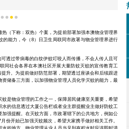
1
2
3
4
5
雅热（下称：双热）个案，为提前部署加强本澳物业管理界
蚊的能力，今（8）日卫生局联同市政署与物业管理界进行
。
”均可透过带病毒的白纹伊蚊叮咬人而传播，不会人传人且可
联同社会各界在本澳社区开展大量防蚊灭蚊的宣传教育工
显着提升。为提前做好防范部署，期望透过座谈会和后续跟进
物资储备三方面，以加强物业管理人员化学灭蚊的能力，最
灭蚊是物业管理的工作之一，保障居民健康至关重要，希望
积水的信息透过大厦公告栏或者业主群提醒业主做好防蚊工
要加强提醒。在灭蚊方面，市政署辖下的公共地方，例如公
7月份开始已加强灭蚊频次，希望大家携手做好相关工作。
积水的地方，物业管理从业人员当见到有积水时应该即时清