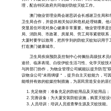
理，配合特区政府共同做好防蚊灭蚊工作。
澳门物业管理业商会谢思训会长感谢卫生局和
卫生局合作，并提供相关知识和危机处理锦囊。他
突显居住环境对身心健康非常重要。物业管理界是
局、消防局、市政署、房屋局、劳工局等紧密联系
大厦时要学以致用，把所学到的防蚊灭蚊知识用于
打造澳门健康城市。
卫生局疾病预防及控制中心何佩怡高级技术员
途径、临床表现、白纹伊蚊生活习性、化学灭蚊技
与跨部门协作，为物业管理公司赋能以提升防范“
议物业公司“未雨绸缪＂，提升自主灭蚊能力，可
能维持有效的蚊媒控制措施，为居民营造安全的居
充足物资：准备充足的防蚊用品及灭蚊用品；
完善设备：为大厦安装防蚊设施，购置灭蚊设
人员培训：培训人员巡查孳生源及灭蚊技能。