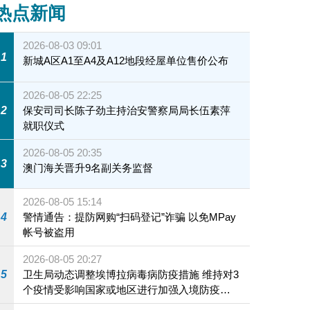
热点新闻
2026-08-03 09:01
1
新城A区A1至A4及A12地段经屋单位售价公布
2026-08-05 22:25
2
保安司司长陈子劲主持治安警察局局长伍素萍
就职仪式
2026-08-05 20:35
3
澳门海关晋升9名副关务监督
2026-08-05 15:14
4
警情通告：提防网购“扫码登记”诈骗 以免MPay
帐号被盗用
2026-08-05 20:27
5
卫生局动态调整埃博拉病毒病防疫措施 维持对3
个疫情受影响国家或地区进行加强入境防疫措
施