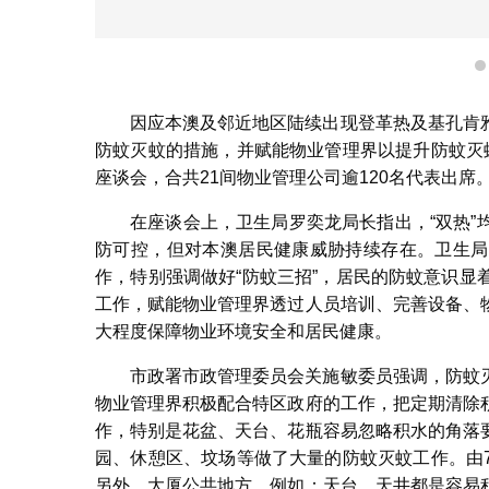
因应本澳及邻近地区陆续出现登革热及基孔肯
防蚊灭蚊的措施，并赋能物业管理界以提升防蚊灭
座谈会，合共21间物业管理公司逾120名代表出席
在座谈会上，卫生局罗奕龙局长指出，“双热
防可控，但对本澳居民健康威胁持续存在。卫生局
作，特别强调做好“防蚊三招”，居民的防蚊意识
工作，赋能物业管理界透过人员培训、完善设备、
大程度保障物业环境安全和居民健康。
市政署市政管理委员会关施敏委员强调，防蚊
物业管理界积极配合特区政府的工作，把定期清除
作，特别是花盆、天台、花瓶容易忽略积水的角落
园、休憩区、坟场等做了大量的防蚊灭蚊工作。由
另外，大厦公共地方，例如：天台、天井都是容易