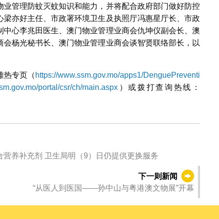
物业管理防蚊灭蚊知识和能力，并将配合政府部门做好防控
心梁亦好主任、市政署环境卫生及执照厅冯惠星厅长、市政
制中心李兆田医生、澳门物业管理业商会仇坤仪副会长、澳
商会杨光秘书长、澳门物业管理业商会谈智贤联络部长，以
雅热专页（
https://www.ssm.gov.mo/apps1/DenguePreventi
ssm.gov.mo/portal/csr/ch/main.aspx
）或拨打查询热线：
合营养补充剂 卫生局明（9）日仍提供更换服务
下一则新闻
“从医人到医国——孙中山与粤港澳文物展”开幕