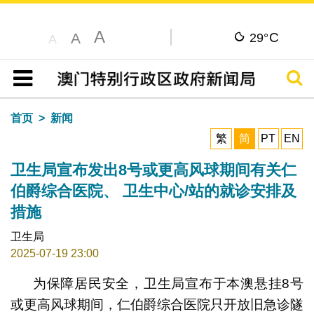
A
C
A
29°
A
搜寻
目录
首页
新闻
繁
简
PT
EN
卫生局宣布发出8号或更高风球期间有关仁
伯爵综合医院、 卫生中心/站的就诊安排及
措施
卫生局
2025-07-19 23:00
为保障居民安全，卫生局宣布于本澳悬挂8号
或更高风球期间，仁伯爵综合医院只开放旧急诊隧