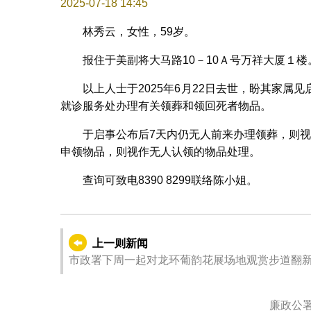
2025-07-18 14:45
林秀云，女性，59岁。
报住于美副将大马路10－10Ａ号万祥大厦１楼
以上人士于2025年6月22日去世，盼其家
就诊服务处办理有关领葬和领回死者物品。
于启事公布后7天内仍无人前来办理领葬，则
申领物品，则视作无人认领的物品处理。
查询可致电8390 8299联络陈小姐。
上一则新闻
市政署下周一起对龙环葡韵花展场地观赏步道翻
廉政公署