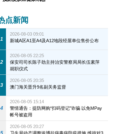
热点新闻
2026-08-03 09:01
1
新城A区A1至A4及A12地段经屋单位售价公布
2026-08-05 22:25
2
保安司司长陈子劲主持治安警察局局长伍素萍
就职仪式
2026-08-05 20:35
3
澳门海关晋升9名副关务监督
2026-08-05 15:14
4
警情通告：提防网购“扫码登记”诈骗 以免MPay
帐号被盗用
2026-08-05 20:27
5
卫生局动态调整埃博拉病毒病防疫措施 维持对3