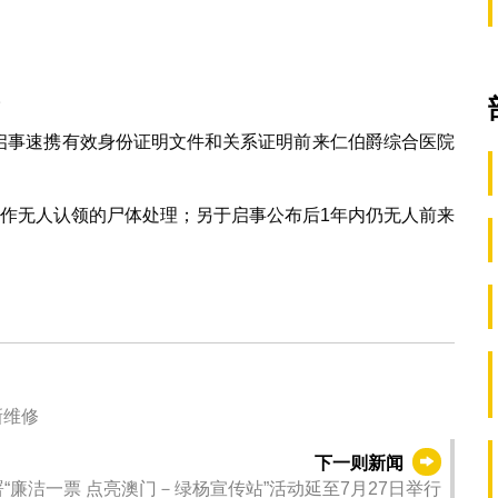
。
属见启事速携有效身份证明文件和关系证明前来仁伯爵综合医院
视作无人认领的尸体处理；另于启事公布后1年内仍无人前来
新维修
下一则新闻
“廉洁一票 点亮澳门－绿杨宣传站”活动延至7月27日举行