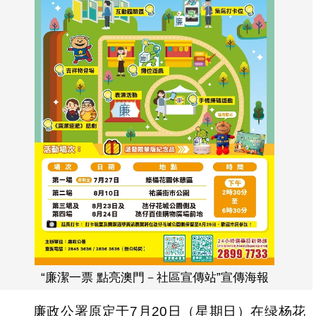
“廉潔一票 點亮澳門－社區宣傳站”宣傳海報
廉政公署原定于7月20日（星期日）在绿杨花