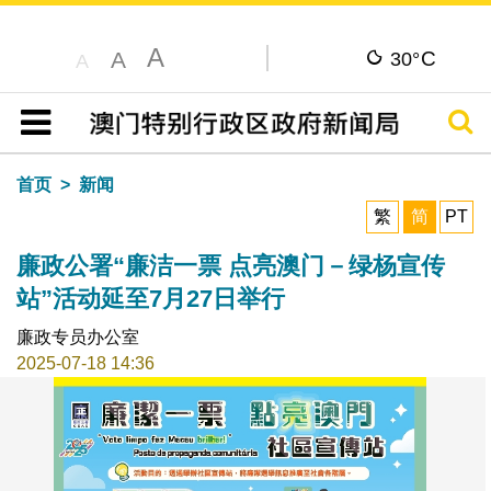
A
C
A
30°
A
搜寻
目录
首页
新闻
繁
简
PT
廉政公署“廉洁一票 点亮澳门－绿杨宣传
站”活动延至7月27日举行
廉政专员办公室
2025-07-18 14:36