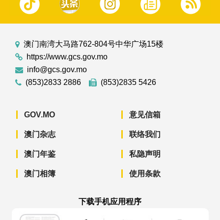
澳门南湾大马路762-804号中华广场15楼
https://www.gcs.gov.mo
info@gcs.gov.mo
(853)2833 2886
(853)2835 5426
GOV.MO
意见信箱
澳门杂志
联络我们
澳门年鉴
私隐声明
澳门相簿
使用条款
下载手机应用程序
澳门政府新闻 APP - App Store 下载
澳门政府新闻 APP - Googl
澳门政府新闻 