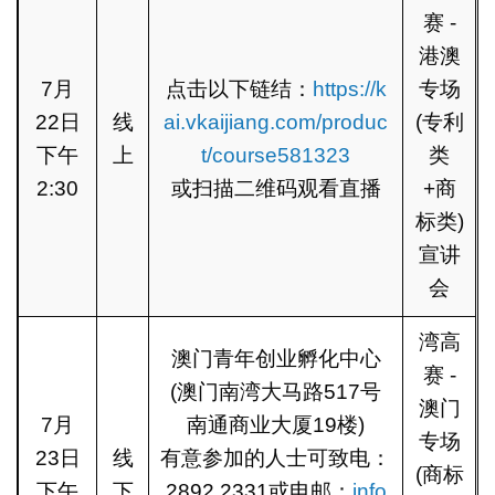
赛 -
港澳
7月
点击以下链结：
https://k
专场
22日
线
ai.vkaijiang.com/produc
(专利
下午
上
t/course581323
类
2:30
或扫描二维码观看直播
+商
标类)
宣讲
会
湾高
澳门青年创业孵化中心
赛 -
(澳门南湾大马路517号
澳门
7月
南通商业大厦19楼)
专场
23日
线
有意参加的人士可致电：
(商标
下午
下
2892 2331或电邮：
info