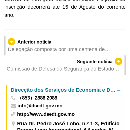
inscrição decorrerá até 15 de Agosto do corrente
ano.
Anterior notícia
Delegação composta por uma centena de
professores e alunos a Guangxi organizada pela
Seguinte notícia
DSAMA para reforçar a consciência sobre
Comissão de Defesa da Segurança do Estado
poupança de água
procede, nos termos da lei, à verificação da
capacidade dos candidatos
Direcção dos Serviços de Economia e Desenvolvimento Tecnológico
（853）2888 2088
info@dsedt.gov.mo
http://www.dsedt.gov.mo
Rua Dr. Pedro José Lobo, n.º 1-3, Edifício
Banco Luso Internacional, 6.º andar, Ｍ