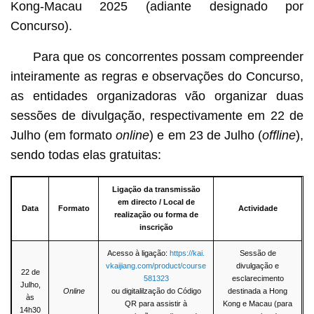
Kong-Macau 2025 (adiante designado por
Concurso).
Para que os concorrentes possam compreender
inteiramente as regras e observações do Concurso,
as entidades organizadoras vão organizar duas
sessões de divulgação, respectivamente em 22 de
Julho (em formato
online
) e em 23 de Julho (
offline
),
sendo todas elas gratuitas:
Ligação da transmissão
em directo / Local de
Data
Formato
Actividade
realização ou forma de
inscrição
Acesso à ligação:
https://kai.
Sessão de
vkaijiang.com/product/course
divulgação e
22 de
581323
esclarecimento
Julho,
Online
ou digitalilzação do Código
destinada a Hong
às
QR para assistir à
Kong e Macau (para
14h30