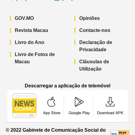
GOV.MO
Opiniões
Revista Macau
Contacte-nos
Livro do Ano
Declaração de
Privacidade
Livro de Fotos de
Macau
Cláusulas de
Utilização
Descarregar a aplicação de telemóvel
Aplicação de telemóvel “Notícias do G
Aplicação de telemóvel “
Aplicação 
© 2022 Gabinete de Comunicação Social do