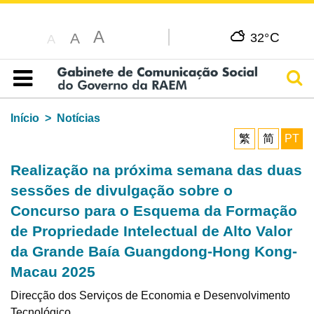
A
C
A
32°
A
Pesq
Índice
Início
Notícias
繁
简
PT
Realização na próxima semana das duas
sessões de divulgação sobre o
Concurso para o Esquema da Formação
de Propriedade Intelectual de Alto Valor
da Grande Baía Guangdong-Hong Kong-
Macau 2025
Direcção dos Serviços de Economia e Desenvolvimento
Tecnológico