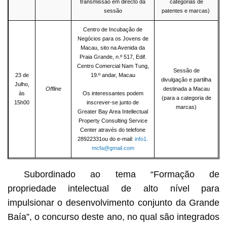
transmissão em directo da
categorias de
sessão
patentes e marcas)
Centro de Incubação de
Negócios para os Jovens de
Macau, sito na Avenida da
Praia Grande, n.º 517, Edif.
Centro Comercial Nam Tung,
Sessão de
23 de
19.º andar, Macau
divulgação e partilha
Julho,
Offline
destinada a Macau
às
Os interessantes podem
(para a categoria de
15h00
inscrever-se junto de
marcas)
Greater Bay Area Intellectual
Property Consulting Service
Center através do telefone
28922331ou do e-mail:
info1.
mcfa@gmail.com
Subordinado ao tema “Formação de
propriedade intelectual de alto nível para
impulsionar o desenvolvimento conjunto da Grande
Baía”, o concurso deste ano, no qual são integrados