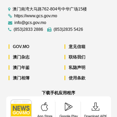
澳门南湾大马路762-804号中华广场15楼
https://www.gcs.gov.mo
info@gcs.gov.mo
(853)2833 2886
(853)2835 5426
GOV.MO
意见信箱
澳门杂志
联络我们
澳门年鉴
私隐声明
澳门相簿
使用条款
下载手机应用程序
澳门政府新闻 APP - App Store 下载
澳门政府新闻 APP - Googl
澳门政府新闻 