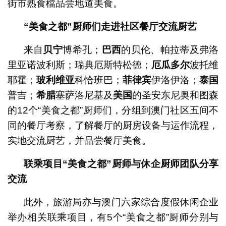
街市熟食檔品尝地道美食。
“美食之都”厨师们走进社区餐厅交流厨艺
来自
贝宁
博希孔；
巴西
的贝伦、帕拉蒂及弗洛
里亚诺波利斯；
瑞典
厄斯特松德；
厄瓜多尔
波托维
耶霍；
玻利维亚
科恰班巴；
菲律宾
伊洛伊洛；
泰国
普吉；
希腊
塞萨洛尼基及
美国
的圣安东尼奥和图森
的12个“美食之都”厨师们，分组到澳门社区五间不
同的餐厅考察，了解餐厅的厨房设备与运作流程，
实地交流厨艺，并品尝餐厅美食。
联乘项目“美食之都”厨师与休企厨师团队分享
交流
此外，旅游局亦与澳门六家综合度假休闲企业
举办相关联乘项目，有5个“美食之都”厨师分别与