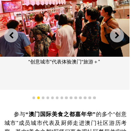
上一则
下一
“创意城市”代表体验澳门“旅游＋”
1
2
3
4
5
6
7
8
9
10
11
12
13
14
参与
“澳门国际美食之都嘉年华”
的多个“创意
城市”成员城市代表及厨师走进澳门社区游历考