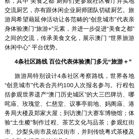
察，其中“美食之都”厨师们更参观社区餐厅并实地
交流厨艺，亦有跟休闲企业厨师团队切磋厨艺。
旅
游局希望藉延伸活动让各范畴的“创意城市”代表亲
身体验澳门“旅游+”元素，并进一步促进“美食之都”
之间的交流，传承美食文化，展示澳门 “世界旅游
休闲中心” 平台优势。
4条社区路线 百位代表体验澳门多元“旅游＋”
旅游局特别设计4条社区考察路线，世界各地
“创意城市”代表合共约100人次报名参与。行程包
括参观世界遗产“澳门历史城区”的大三巴牌坊、哪
咤庙、玫瑰堂、仁慈堂、议事亭前地、妈阁庙、港
务局大楼及郑家大屋；到访澳门大赛车博物馆；体
验“土生糉”制作过程、茶艺文化与品茶；参观红街
市、沙梨头街市及佑汉街市，并到传统粤式茶楼及