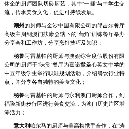
休企的厨师团队切磋厨艺，其中“一都”与中学生交
流，传承美食文化，促进可持续发展。
潮州
的厨师与金沙中国有限公司的邱吉尔餐厅
高级主厨到澳门扶康会辖下的“葡角”训练餐厅举办
分享会和工作坊，分享烹饪技巧及知识；
秘鲁
阿雷基帕的厨师与澳娱综合度假股份有限
公司的厨师于“味赏”餐厅为嘉诺撒圣心英文中学的
中五年级学生举行职涯规划活动，介绍餐饮行业特
点，并分享各自独特的美食文化；
秘鲁
阿雷基帕的厨师与永利澳门厨师合作，到
福隆新街步行区进行美食交流，为澳门历史片区增
添活力；
意大利
帕尔马的厨师与美高梅携手合作，在“涛