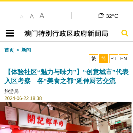
A
C
A
32°
A
搜寻
目录
首页
新闻
繁
简
PT
EN
【体验社区“魅力与味力”】“创意城市”代表
入区考察 各“美食之都”延伸厨艺交流
旅游局
2024-06-22 18:38