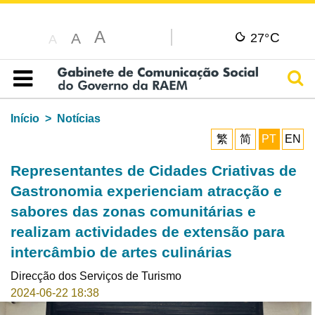
A
C
A
27°
A
Pesq
Índice
Início
Notícias
繁
简
PT
EN
Representantes de Cidades Criativas de
Gastronomia experienciam atracção e
sabores das zonas comunitárias e
realizam actividades de extensão para
intercâmbio de artes culinárias
Direcção dos Serviços de Turismo
2024-06-22 18:38