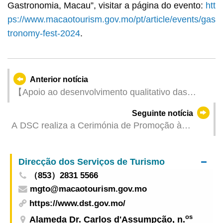
Gastronomia, Macau”, visitar a página do evento:
htt
ps://www.macaotourism.gov.mo/pt/article/events/gas
tronomy-fest-2024
.
Anterior notícia
【Apoio ao desenvolvimento qualitativo das
empresas】 “Sessão de partilha sobre planos de
Seguinte notícia
valorização inteligente do sector de restauração
A DSC realiza a Cerimónia de Promoção à
de Macau” realizar-se-á no dia 29 de Junho no
Categoria de Subchefe
Complexo Sino-Lusófono
Direcção dos Serviços de Turismo
（853）2831 5566
mgto@macaotourism.gov.mo
https://www.dst.gov.mo/
os
Alameda Dr. Carlos d'Assumpção, n.