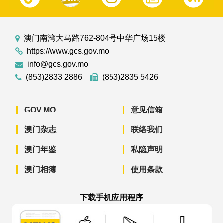
澳门南湾大马路762-804号中华广场15楼
https://www.gcs.gov.mo
info@gcs.gov.mo
(853)2833 2886
(853)2835 5426
GOV.MO
意见信箱
澳门杂志
联络我们
澳门年鉴
私隐声明
澳门相簿
使用条款
下载手机应用程序
澳门政府新闻 APP - App Store 下载
澳门政府新闻 APP - Googl
澳门政府新闻 