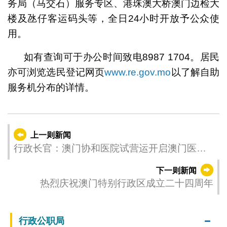
务局（马交石）服务专区、港珠澳大桥澳门边检大
楼及氹仔客运码头等，全日24小时开放予公众使
用。
如有查询可于办公时间致电8987 1704。居民
亦可浏览选民登记网页
www.re.gov.mo
以了解自助
服务机分布的详情。
上一则新闻
行政长官：澳门协和医院试营运开启澳门医疗
事业新篇章
下一则新闻
热烈庆祝澳门特别行政区成立二十四周年
行政公职局