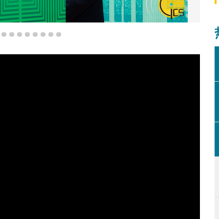
门协和医院试营运仪式上致辞。
5
6
7
8
9
10
11
12
13