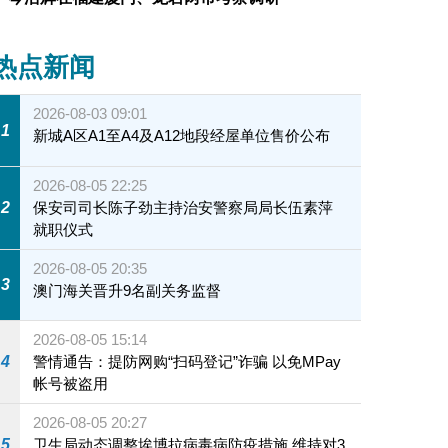
热点新闻
2026-08-03 09:01
1
新城A区A1至A4及A12地段经屋单位售价公布
2026-08-05 22:25
2
保安司司长陈子劲主持治安警察局局长伍素萍
就职仪式
2026-08-05 20:35
3
澳门海关晋升9名副关务监督
2026-08-05 15:14
4
警情通告：提防网购“扫码登记”诈骗 以免MPay
帐号被盗用
2026-08-05 20:27
5
卫生局动态调整埃博拉病毒病防疫措施 维持对3