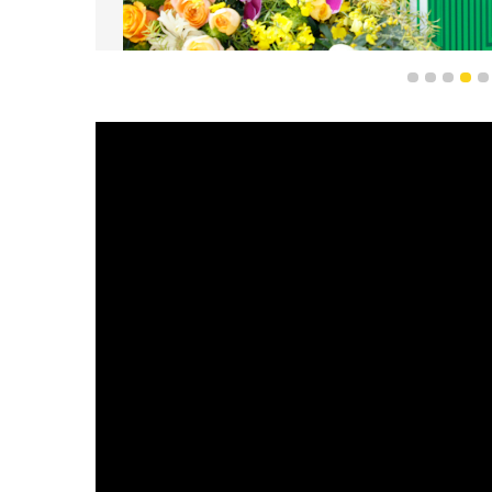
行政长官贺一诚在澳
1
2
3
4