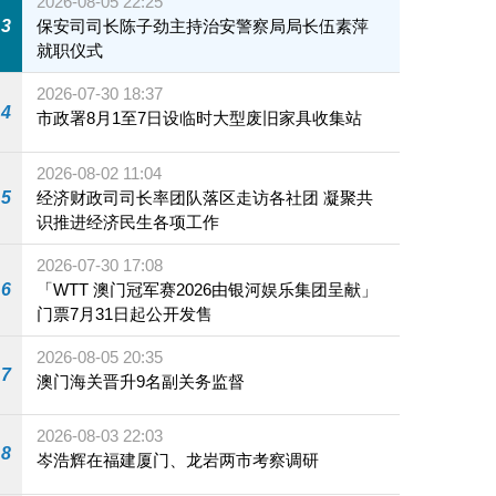
2026-08-05 22:25
3
保安司司长陈子劲主持治安警察局局长伍素萍
就职仪式
2026-07-30 18:37
4
市政署8月1至7日设临时大型废旧家具收集站
2026-08-02 11:04
5
经济财政司司长率团队落区走访各社团 凝聚共
识推进经济民生各项工作
2026-07-30 17:08
6
「WTT 澳门冠军赛2026由银河娱乐集团呈献」
门票7月31日起公开发售
2026-08-05 20:35
7
澳门海关晋升9名副关务监督
2026-08-03 22:03
8
岑浩辉在福建厦门、龙岩两市考察调研