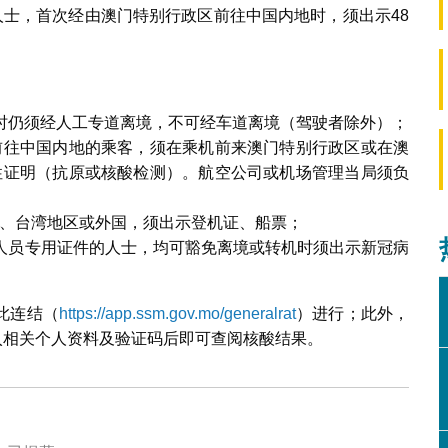
人士，首次经由澳门特别行政区前往中国内地时，须出示48
时仍须经人工专道离境，不可经车道离境（驾驶者除外）；
前往中国内地的乘客，须在乘机前来澳门特别行政区或在澳
性证明（抗原或核酸检测）。航空公司或机场管理当局须负
、台湾地区或外国，须出示登机证、船票；
人员专用证件的人士，均可豁免离境或转机时须出示新冠病
此连结（
https://app.ssm.gov.mo/generalrat
）进行；此外，
输入相关个人资料及验证码后即可查阅核酸结果。