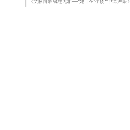
《文脉同宗 镜莲无相──“她自在”小楼当代绘画