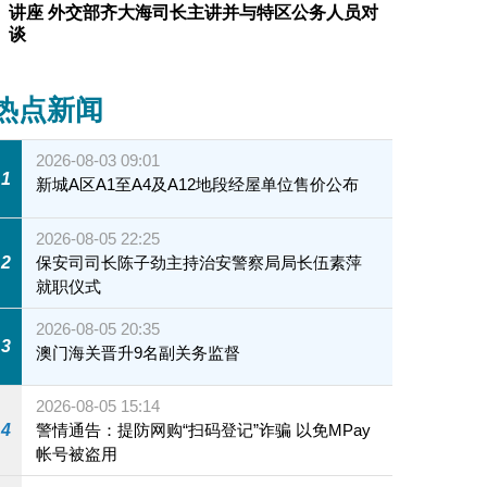
讲座 外交部齐大海司长主讲并与特区公务人员对
谈
热点新闻
2026-08-03 09:01
1
新城A区A1至A4及A12地段经屋单位售价公布
2026-08-05 22:25
2
保安司司长陈子劲主持治安警察局局长伍素萍
就职仪式
2026-08-05 20:35
3
澳门海关晋升9名副关务监督
2026-08-05 15:14
4
警情通告：提防网购“扫码登记”诈骗 以免MPay
帐号被盗用