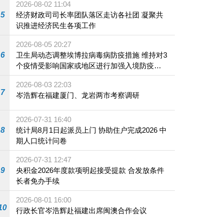
2026-08-02 11:04
5
经济财政司司长率团队落区走访各社团 凝聚共
识推进经济民生各项工作
2026-08-05 20:27
6
卫生局动态调整埃博拉病毒病防疫措施 维持对3
个疫情受影响国家或地区进行加强入境防疫措
施
2026-08-03 22:03
7
岑浩辉在福建厦门、龙岩两市考察调研
2026-07-31 16:40
8
统计局8月1日起派员上门 协助住户完成2026 中
期人口统计问卷
2026-07-31 12:47
9
央积金2026年度款项明起接受提款 合发放条件
长者免办手续
2026-08-01 16:00
10
行政长官岑浩辉赴福建出席闽澳合作会议