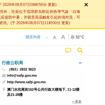
6年08月07日06时50分 更新)
另外，目前位于琉球群岛附近的热带气旋「白海
民应提防中暑，并留意高温触发引起的强对流，可
2026年08月07日11时00分 更新)
A
A
跳至内容
32°
C
A
行政公职局
（853）2832 3623
info@safp.gov.mo
http://www.safp.gov.mo
澳门水坑尾街162号公共行政大楼地下, 11-12楼
及21-28楼
+ 更多