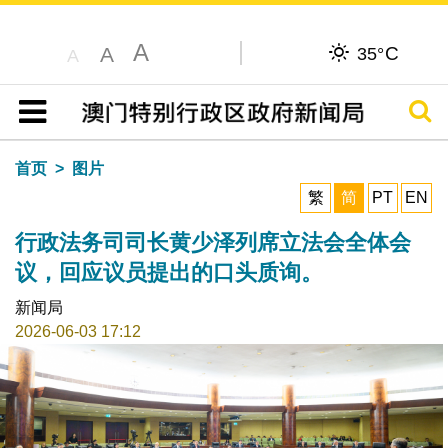
A
C
A
35°
A
搜寻
目录
首页
图片
繁
简
PT
EN
行政法务司司长黄少泽列席立法会全体会
议，回应议员提出的口头质询。
新闻局
2026-06-03 17:12